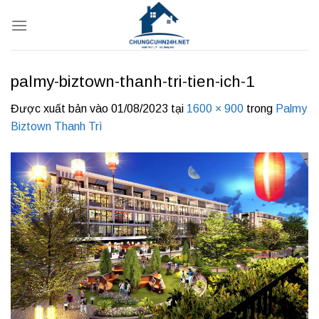
Bỏ
qua
nội
dung
palmy-biztown-thanh-tri-tien-ich-1
Được xuất bản vào
01/08/2023
tại
1600 × 900
trong
Palmy
Biztown Thanh Trì