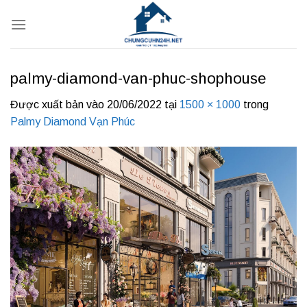
Bỏ
qua
nội
dung
palmy-diamond-van-phuc-shophouse
Được xuất bản vào
20/06/2022
tại
1500 × 1000
trong
Palmy Diamond Vạn Phúc