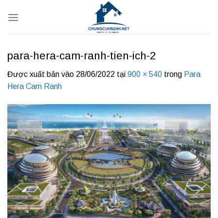
Bỏ
qua
nội
dung
para-hera-cam-ranh-tien-ich-2
Được xuất bản vào
28/06/2022
tại
900 × 540
trong
Para
Hera Cam Ranh