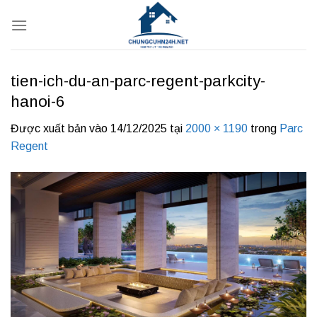
Bỏ
qua
nội
dung
tien-ich-du-an-parc-regent-parkcity-
hanoi-6
Được xuất bản vào
14/12/2025
tại
2000 × 1190
trong
Parc
Regent