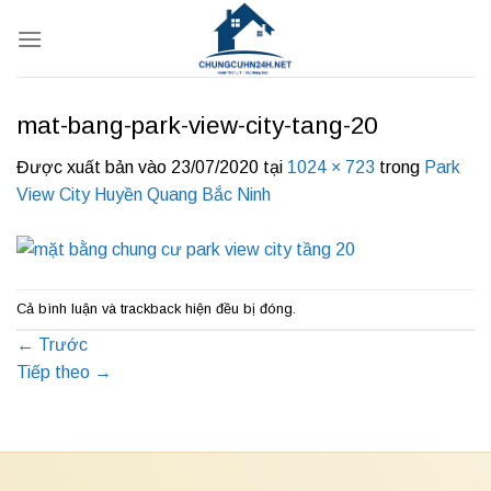
Bỏ
qua
nội
dung
mat-bang-park-view-city-tang-20
Được xuất bản vào
23/07/2020
tại
1024 × 723
trong
Park
View City Huyền Quang Bắc Ninh
Cả bình luận và trackback hiện đều bị đóng.
←
Trước
Tiếp theo
→