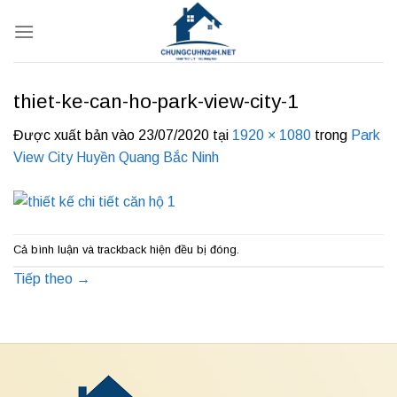
Bỏ
qua
nội
dung
thiet-ke-can-ho-park-view-city-1
Được xuất bản vào
23/07/2020
tại
1920 × 1080
trong
Park
View City Huyền Quang Bắc Ninh
Cả bình luận và trackback hiện đều bị đóng.
Tiếp theo
→