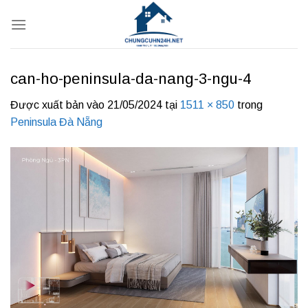
Bỏ
qua
nội
dung
can-ho-peninsula-da-nang-3-ngu-4
Được xuất bản vào
21/05/2024
tại
1511 × 850
trong
Peninsula Đà Nẵng