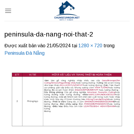
Bỏ
qua
nội
dung
peninsula-da-nang-noi-that-2
Được xuất bản vào
21/05/2024
tại
1280 × 720
trong
Peninsula Đà Nẵng