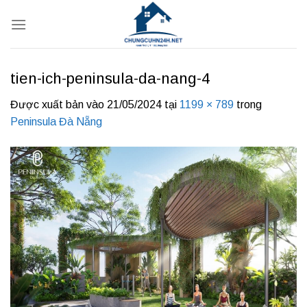
Bỏ
qua
nội
dung
tien-ich-peninsula-da-nang-4
Được xuất bản vào
21/05/2024
tại
1199 × 789
trong
Peninsula Đà Nẵng