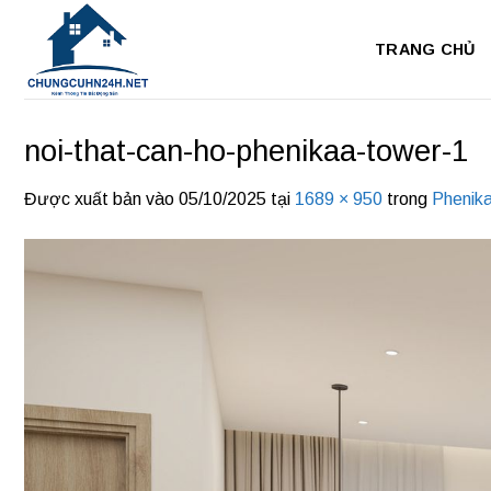
Bỏ
qua
TRANG CHỦ
nội
dung
noi-that-can-ho-phenikaa-tower-1
Được xuất bản vào
05/10/2025
tại
1689 × 950
trong
Phenik