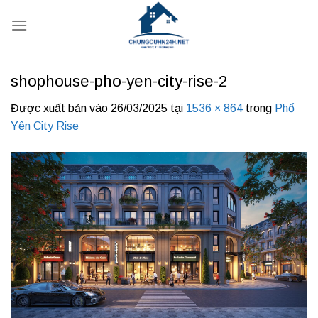
Bỏ
qua
nội
dung
shophouse-pho-yen-city-rise-2
Được xuất bản vào
26/03/2025
tại
1536 × 864
trong
Phổ
Yên City Rise