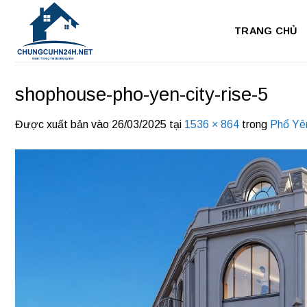
Bỏ
qua
TRANG CHỦ
nội
dung
shophouse-pho-yen-city-rise-5
Được xuất bản vào
26/03/2025
tại
1536 × 864
trong
Phổ Yên