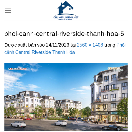
Bỏ
qua
nội
dung
phoi-canh-central-riverside-thanh-hoa-5
Được xuất bản vào
24/11/2023
tại
2560 × 1408
trong
Phối
cảnh Central Riverside Thanh Hóa