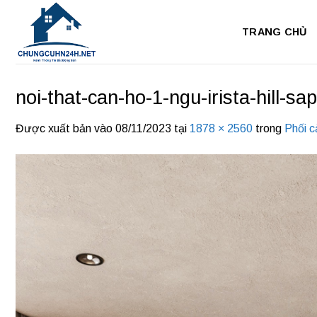
Bỏ
qua
TRANG CHỦ
nội
dung
noi-that-can-ho-1-ngu-irista-hill-sa
Được xuất bản vào
08/11/2023
tại
1878 × 2560
trong
Phối c