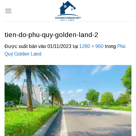
Bỏ
qua
nội
dung
tien-do-phu-quy-golden-land-2
Được xuất bản vào
01/11/2023
tại
1280 × 960
trong
Phú
Quý Golden Land