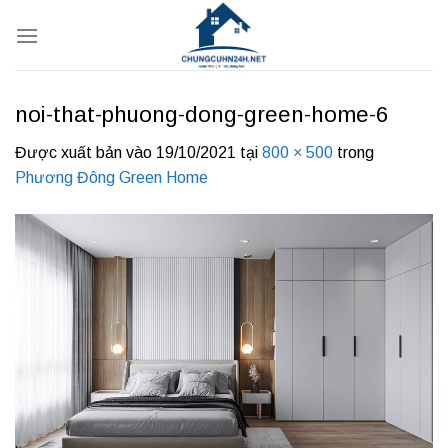
Bỏ
qua
nội
dung
noi-that-phuong-dong-green-home-6
Được xuất bản vào
19/10/2021
tại
800 × 500
trong
Phương Đông Green Home