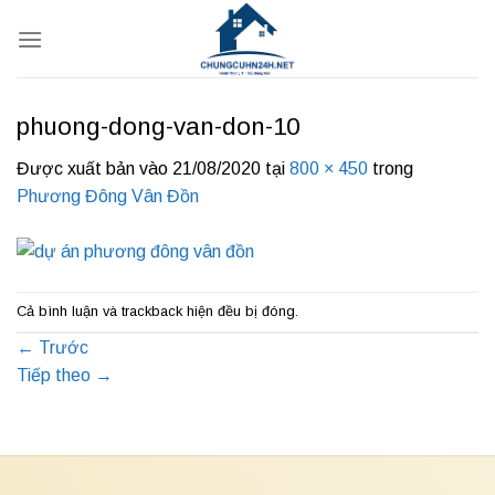
Bỏ
qua
nội
dung
phuong-dong-van-don-10
Được xuất bản vào
21/08/2020
tại
800 × 450
trong
Phương Đông Vân Đồn
Cả bình luận và trackback hiện đều bị đóng.
←
Trước
Tiếp theo
→