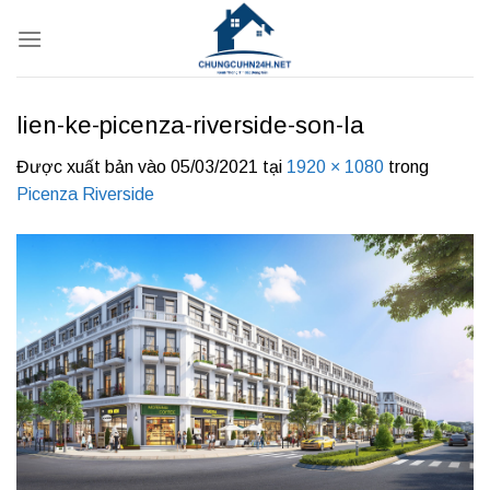
Bỏ
qua
nội
dung
lien-ke-picenza-riverside-son-la
Được xuất bản vào
05/03/2021
tại
1920 × 1080
trong
Picenza Riverside