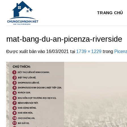
Bỏ
qua
TRANG CHỦ
nội
dung
mat-bang-du-an-picenza-riverside
Được xuất bản vào
16/03/2021
tại
1739 × 1229
trong
Picenz