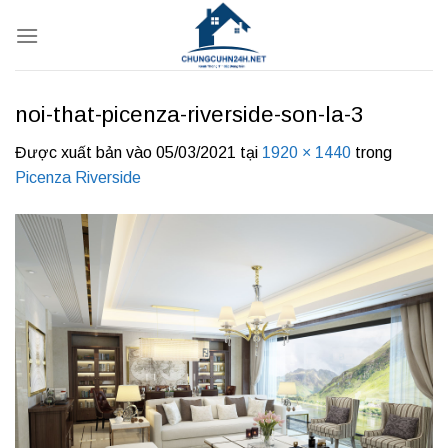
Bỏ
qua
nội
dung
noi-that-picenza-riverside-son-la-3
Được xuất bản vào
05/03/2021
tại
1920 × 1440
trong
Picenza Riverside