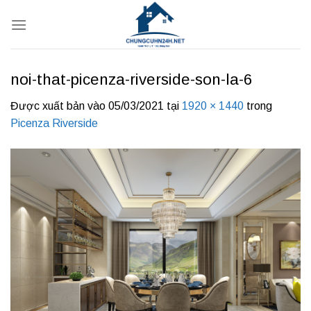
Bỏ
qua
nội
dung
noi-that-picenza-riverside-son-la-6
Được xuất bản vào
05/03/2021
tại
1920 × 1440
trong
Picenza Riverside