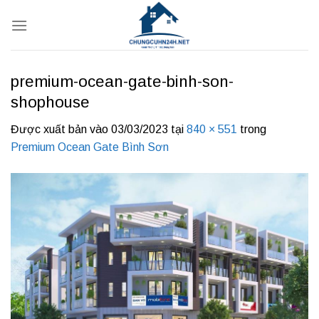
Bỏ
qua
nội
dung
premium-ocean-gate-binh-son-
shophouse
Được xuất bản vào
03/03/2023
tại
840 × 551
trong
Premium Ocean Gate Bình Sơn