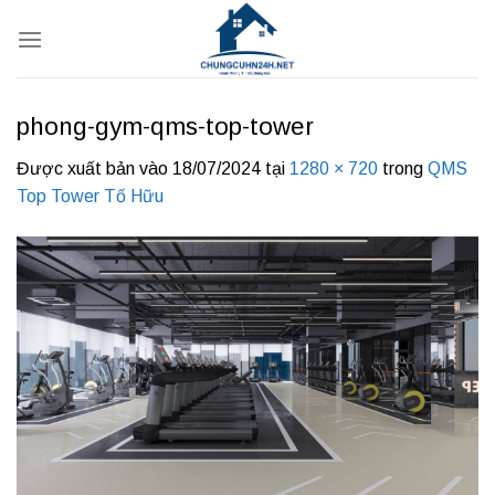
Bỏ
qua
nội
dung
phong-gym-qms-top-tower
Được xuất bản vào
18/07/2024
tại
1280 × 720
trong
QMS
Top Tower Tố Hữu