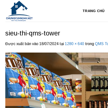
Bỏ
qua
TRANG CHỦ
nội
dung
sieu-thi-qms-tower
Được xuất bản vào
18/07/2024
tại
1280 × 640
trong
QMS To