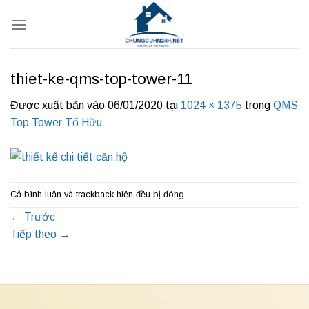
Bỏ
qua
nội
dung
thiet-ke-qms-top-tower-11
Được xuất bản vào
06/01/2020
tại
1024 × 1375
trong
QMS
Top Tower Tố Hữu
Cả bình luận và trackback hiện đều bị đóng.
←
Trước
Tiếp theo
→