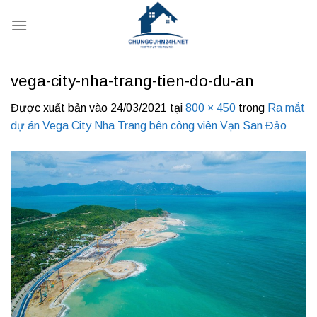
Bỏ
qua
nội
dung
vega-city-nha-trang-tien-do-du-an
Được xuất bản vào
24/03/2021
tại
800 × 450
trong
Ra mắt
dự án Vega City Nha Trang bên công viên Vạn San Đảo