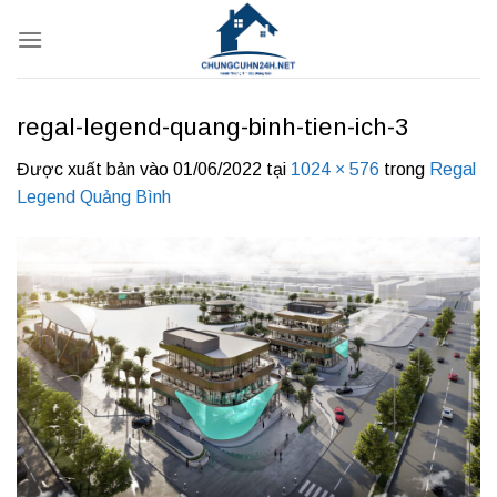
Bỏ
qua
nội
dung
regal-legend-quang-binh-tien-ich-3
Được xuất bản vào
01/06/2022
tại
1024 × 576
trong
Regal
Legend Quảng Bình