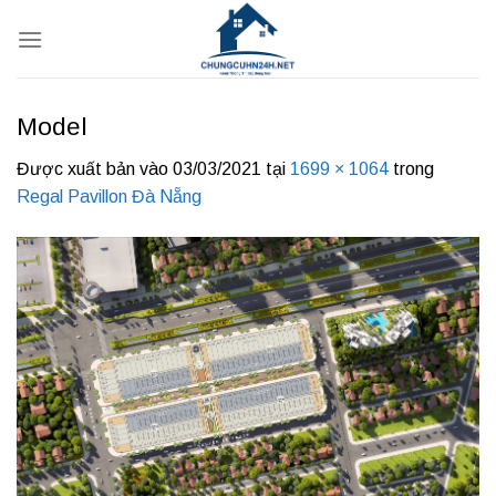
Bỏ
qua
nội
dung
Model
Được xuất bản vào
03/03/2021
tại
1699 × 1064
trong
Regal Pavillon Đà Nẵng