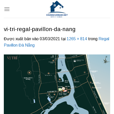
Bỏ
qua
nội
dung
vi-tri-regal-pavillon-da-nang
Được xuất bản vào
03/03/2021
tại
1265 × 814
trong
Regal
Pavillon Đà Nẵng