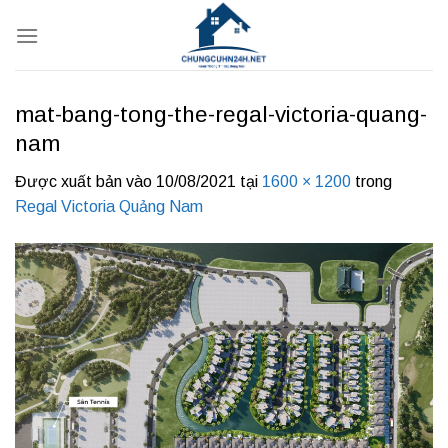
Bỏ
qua
nội
dung
mat-bang-tong-the-regal-victoria-quang-
nam
Được xuất bản vào
10/08/2021
tại
1600 × 1200
trong
Regal Victoria Quảng Nam