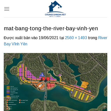
Bỏ
qua
nội
dung
mat-bang-tong-the-river-bay-vinh-yen
Được xuất bản vào
19/06/2021
tại
2560 × 1493
trong
River
Bay Vĩnh Yên