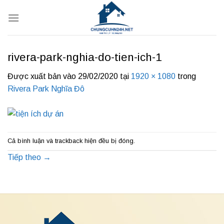
Bỏ
qua
nội
dung
rivera-park-nghia-do-tien-ich-1
Được xuất bản vào
29/02/2020
tại
1920 × 1080
trong
Rivera Park Nghĩa Đô
Cả bình luận và trackback hiện đều bị đóng.
Tiếp theo
→