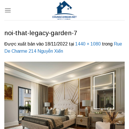
Bỏ
qua
nội
dung
noi-that-legacy-garden-7
Được xuất bản vào
18/11/2022
tại
1440 × 1080
trong
Rue
De Charme 214 Nguyễn Xiển