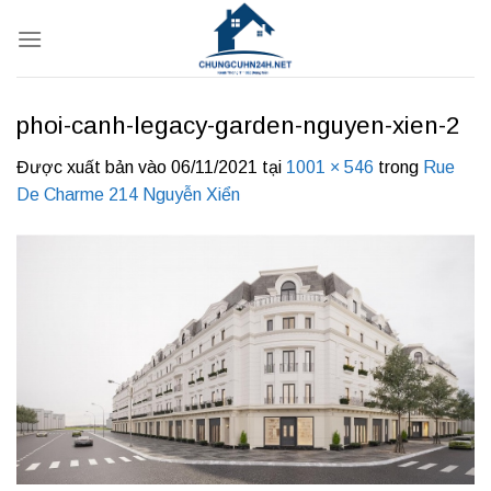
Bỏ
qua
nội
dung
phoi-canh-legacy-garden-nguyen-xien-2
Được xuất bản vào
06/11/2021
tại
1001 × 546
trong
Rue
De Charme 214 Nguyễn Xiển