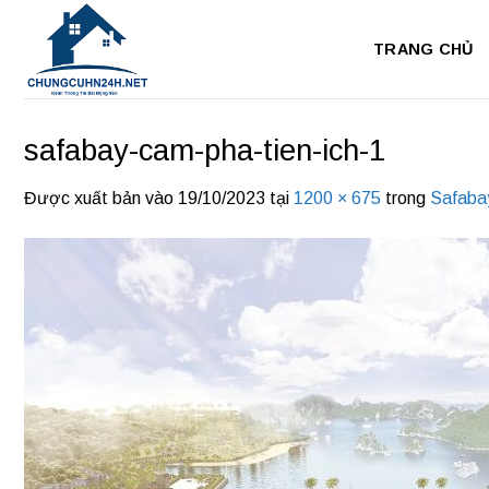
Bỏ
qua
TRANG CHỦ
nội
dung
safabay-cam-pha-tien-ich-1
Được xuất bản vào
19/10/2023
tại
1200 × 675
trong
Safaba