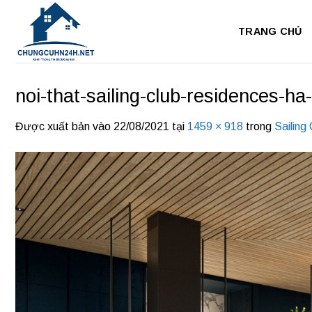
Bỏ
qua
TRANG CHỦ
nội
dung
noi-that-sailing-club-residences-ha
Được xuất bản vào
22/08/2021
tại
1459 × 918
trong
Sailing