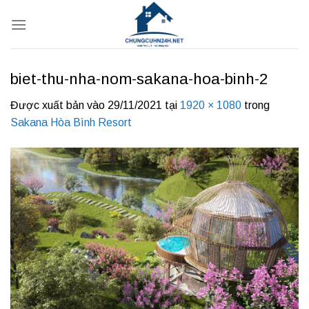
Bỏ
qua
nội
dung
biet-thu-nha-nom-sakana-hoa-binh-2
Được xuất bản vào
29/11/2021
tại
1920 × 1080
trong
Sakana Hòa Bình Resort