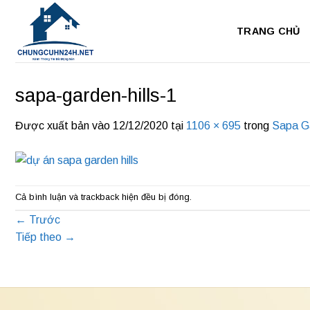
Bỏ
qua
TRANG CHỦ
nội
dung
sapa-garden-hills-1
Được xuất bản vào
12/12/2020
tại
1106 × 695
trong
Sapa Ga
Cả bình luận và trackback hiện đều bị đóng.
←
Trước
Tiếp theo
→