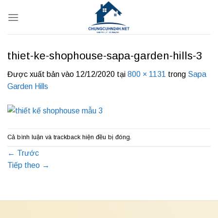
Bỏ
qua
nội
dung
thiet-ke-shophouse-sapa-garden-hills-3
Được xuất bản vào
12/12/2020
tại
800 × 1131
trong
Sapa
Garden Hills
Cả bình luận và trackback hiện đều bị đóng.
←
Trước
Tiếp theo
→