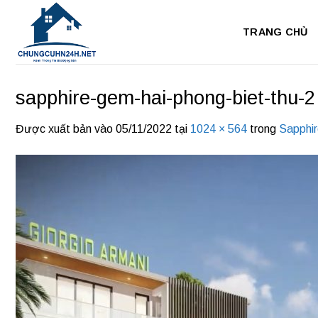
Bỏ
qua
TRANG CHỦ
nội
dung
sapphire-gem-hai-phong-biet-thu-2
Được xuất bản vào
05/11/2022
tại
1024 × 564
trong
Sapphi