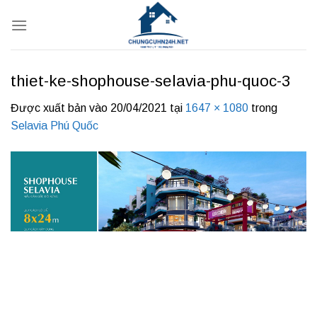
Bỏ
qua
nội
dung
thiet-ke-shophouse-selavia-phu-quoc-3
Được xuất bản vào
20/04/2021
tại
1647 × 1080
trong
Selavia Phú Quốc