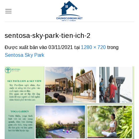
Bỏ
qua
nội
dung
sentosa-sky-park-tien-ich-2
Được xuất bản vào
03/11/2021
tại
1280 × 720
trong
Sentosa Sky Park