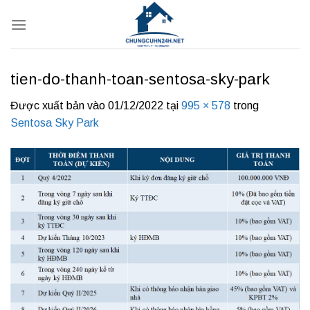
Bỏ
qua
nội
dung
tien-do-thanh-toan-sentosa-sky-park
Được xuất bản vào
01/12/2022
tại
995 × 578
trong
Sentosa Sky Park