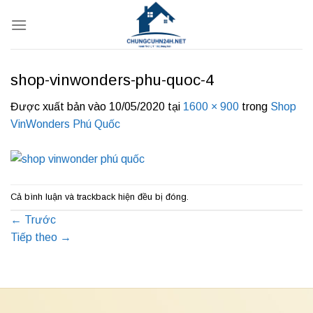
Bỏ
qua
nội
dung
shop-vinwonders-phu-quoc-4
Được xuất bản vào
10/05/2020
tại
1600 × 900
trong
Shop
VinWonders Phú Quốc
Cả bình luận và trackback hiện đều bị đóng.
←
Trước
Tiếp theo
→