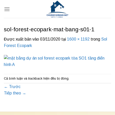
Bỏ
qua
nội
dung
sol-forest-ecopark-mat-bang-s01-1
Được xuất bản vào
03/11/2020
tại
1600 × 1192
trong
Sol
Forest Ecopark
Cả bình luận và trackback hiện đều bị đóng.
←
Trước
Tiếp theo
→