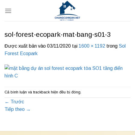
Bỏ
qua
nội
dung
sol-forest-ecopark-mat-bang-s01-3
Được xuất bản vào
03/11/2020
tại
1600 × 1192
trong
Sol
Forest Ecopark
Cả bình luận và trackback hiện đều bị đóng.
←
Trước
Tiếp theo
→