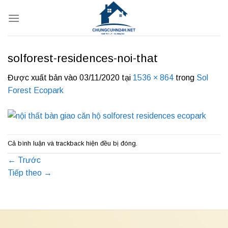
Bỏ
qua
nội
dung
solforest-residences-noi-that
Được xuất bản vào
03/11/2020
tại
1536 × 864
trong
Sol
Forest Ecopark
Cả bình luận và trackback hiện đều bị đóng.
←
Trước
Tiếp theo
→