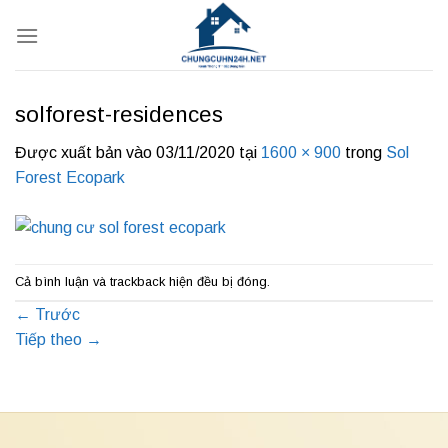
Bỏ
qua
nội
dung
solforest-residences
Được xuất bản vào
03/11/2020
tại
1600 × 900
trong
Sol
Forest Ecopark
Cả bình luận và trackback hiện đều bị đóng.
←
Trước
Tiếp theo
→