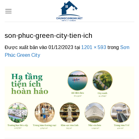
Bỏ
qua
nội
dung
son-phuc-green-city-tien-ich
Được xuất bản vào
01/12/2023
tại
1201 × 593
trong
Sơn
Phúc Green City