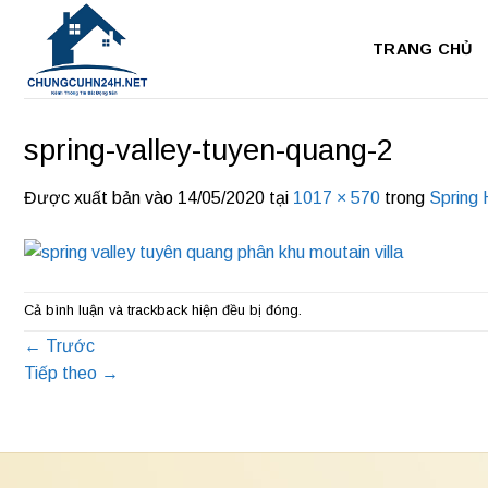
Bỏ
qua
TRANG CHỦ
nội
dung
spring-valley-tuyen-quang-2
Được xuất bản vào
14/05/2020
tại
1017 × 570
trong
Spring 
Cả bình luận và trackback hiện đều bị đóng.
←
Trước
Tiếp theo
→